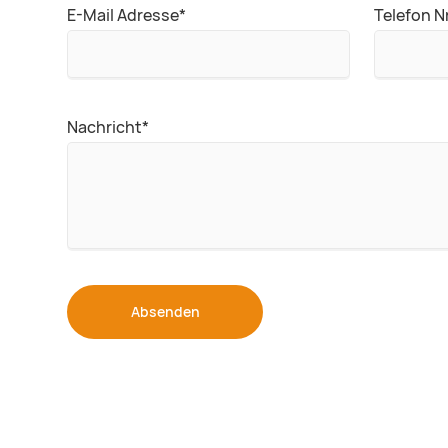
Pflichtfeld
E-Mail Adresse
*
Telefon Nr
Pflichtfeld
Nachricht
*
Absenden