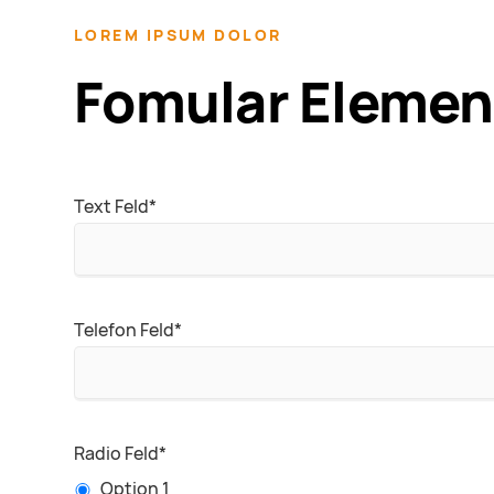
LOREM IPSUM DOLOR
Fomular Elemen
Pflichtfeld
Text Feld
*
Pflichtfeld
Telefon Feld
*
Pflichtfeld
Radio Feld
*
Option 1