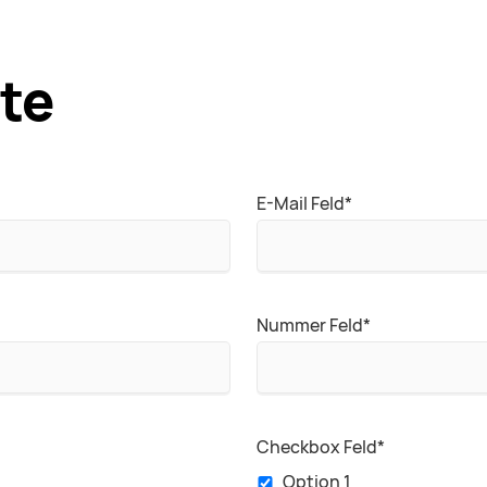
te
Pflichtfeld
E-Mail Feld
*
Pflichtfeld
Nummer Feld
*
Pflichtfeld
Checkbox Feld
*
Option 1