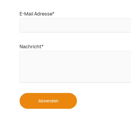
Pflichtfeld
E-Mail Adresse
*
Pflichtfeld
Nachricht
*
Absenden