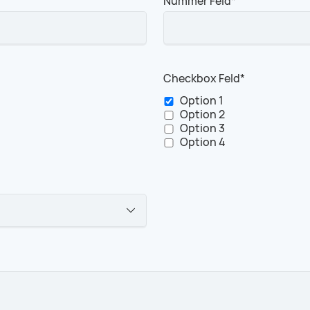
Pflichtfeld
Nummer Feld
*
Pflichtfeld
Checkbox Feld
*
Option 1
Option 2
Option 3
Option 4