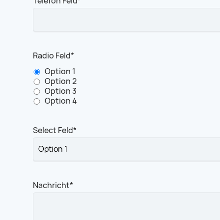
Pflichtfeld
Telefon Feld
*
Pflichtfeld
Radio Feld
*
Option 1
Option 2
Option 3
Option 4
Pflichtfeld
Select Feld
*
Pflichtfeld
Nachricht
*