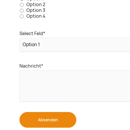
Option 2
Option 3
Option 4
Pflichtfeld
Select Feld
*
Pflichtfeld
Nachricht
*
Absenden