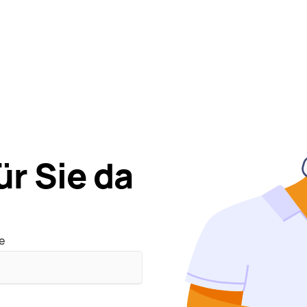
ür Sie da
e