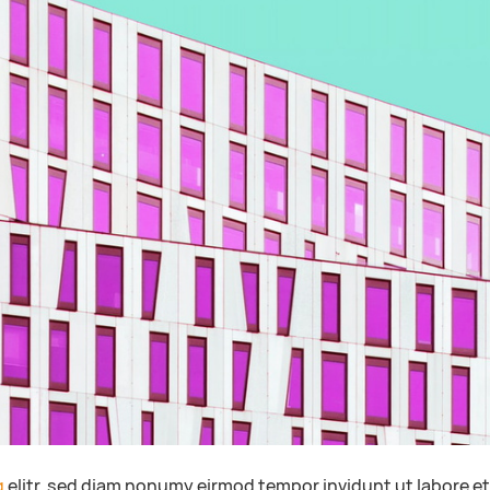
g
elitr, sed diam nonumy eirmod tempor invidunt ut labore e