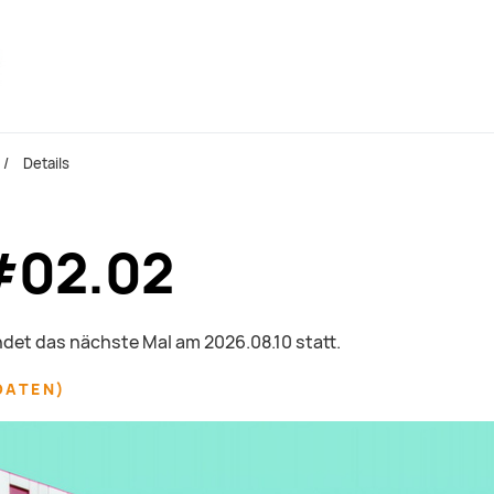
Details
#02.02
indet das nächste Mal am
2026.08.10
statt.
DATEN
)