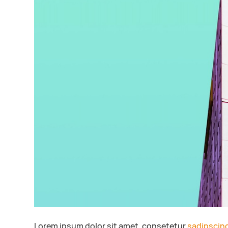
Lorem ipsum dolor sit amet, consetetur
sadipscin