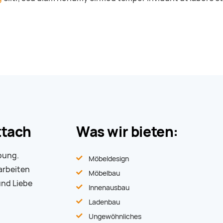
ttach
Was wir bieten:
bung.
Möbeldesign
arbeiten
Möbelbau
und Liebe
Innenausbau
Ladenbau
Ungewöhnliches