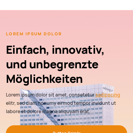
LOREM IPSUM DOLOR
Einfach, innovativ,
und unbegrenzte
Möglichkeiten
Lorem ipsum dolor sit amet, consetetur
sadipscing
elitr, sed diam nonumy eirmod tempor invidunt ut
labore et dolore magna aliquyam erat.